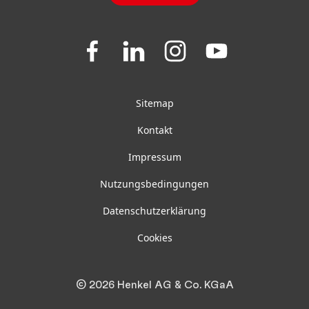
Join
Join
Join
Join
us
us
us
us
on
on
on
on
Facebook
LinkedIn
Instagram
YouTube
Sitemap
Kontakt
Impressum
Nutzungsbedingungen
Datenschutzerklärung
Cookies
© 2026 Henkel AG & Co. KGaA